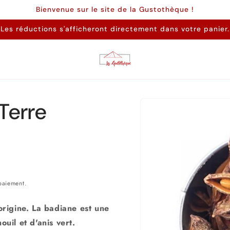
Bienvenue sur le site de la Gustothèque !
Les réductions s'afficheront directement dans votre panier.
Passer aux
Terre
informations
produits
paiement.
origine. La badiane est une
uil et d'anis vert.