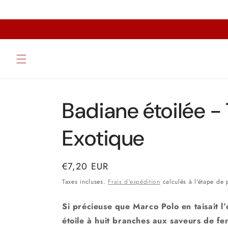
et
passer
au
contenu
Badiane étoilée - 
Exotique
Prix
€7,20 EUR
habituel
Taxes incluses.
Frais d'expédition
calculés à l'étape de 
Si précieuse que Marco Polo en taisait l’
étoile à huit branches aux saveurs de feno