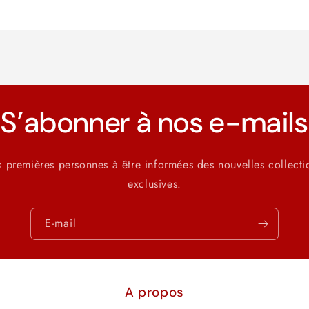
la
la
quantité
quantité
de
de
Default
Default
Title
Title
S’abonner à nos e-mails
s premières personnes à être informées des nouvelles collecti
exclusives.
E-mail
A propos