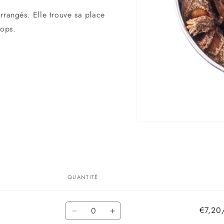
rrangés. Elle trouve sa place
rops.
Ouvrir
le
média
1
dans
une
fenêtre
QUANTITÉ
modale
Quantité
€7,20
Réduire
Augmenter